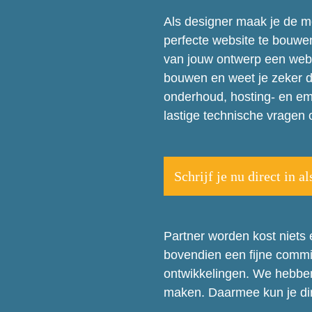
Als designer maak je de mo
perfecte website te bouw
van jouw ontwerp een websit
bouwen en weet je zeker da
onderhoud, hosting- en ema
lastige technische vragen 
Schrijf je nu direct in al
Partner worden kost niets e
bovendien een fijne commi
ontwikkelingen. We hebben
maken. Daarmee kun je dire