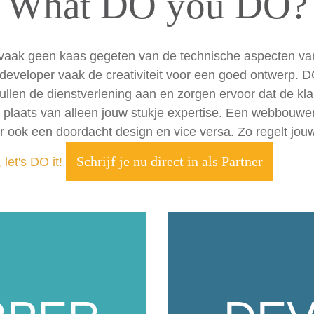
What DO you DO?
 vaak geen kaas gegeten van de technische aspecten va
eveloper vaak de creativiteit voor een goed ontwerp. D
vullen de dienstverlening aan en zorgen ervoor dat de kl
in plaats van alleen jouw stukje expertise. Een webbouwer
r ook een doordacht design en vice versa. Zo regelt jouw
Schrijf je nu direct in als Partner
 let's DO it!
n