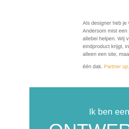
Als designer heb je
Andersom mist een d
allebei helpen. Wij 
eindproduct krijgt, 
alleen een site, maa
één dak.
Partner up,
Ik ben ee