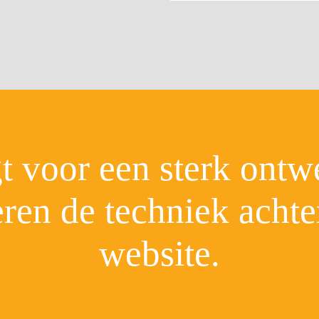
gt voor een sterk ontw
eren de techniek acht
website.