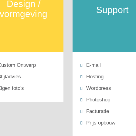
Design /
Support
vormgeving
Custom Ontwerp
E-mail
tijladvies
Hosting
igen foto's
Wordpress
Photoshop
Facturatie
Prijs opbouw