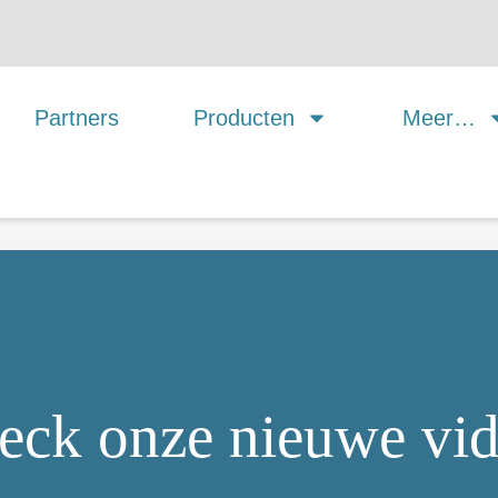
professional je talent
optimaal inzetten
Partners
Producten
Meer…
eck onze nieuwe vid