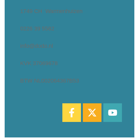
1749 CH Warmenhuizen
0226 39 5582
info@dodo.nl
KVK 37069678
BTW NL002064367B53