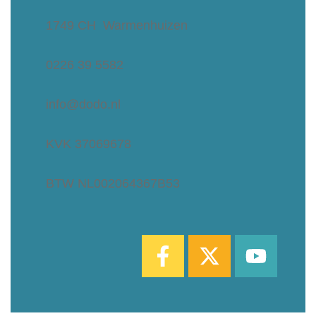
1749 CH Warmenhuizen
0226 39 5582
info@dodo.nl
KVK 37069678
BTW NL002064367B53