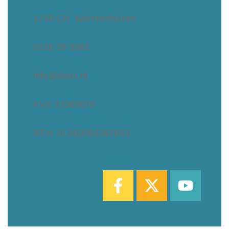
1749 CH Warmenhuizen
0226 39 5582
info@dodo.nl
KVK 37069678
BTW NL002064367B53