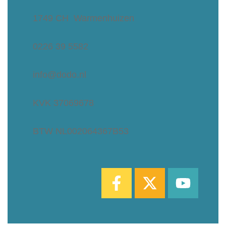
1749 CH Warmenhuizen
0226 39 5582
info@dodo.nl
KVK 37069678
BTW NL002064367B53