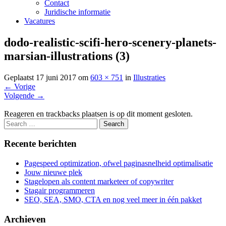
Contact
Juridische informatie
Vacatures
dodo-realistic-scifi-hero-scenery-planets-
marsian-illustrations (3)
Geplaatst
17 juni 2017
om
603 × 751
in
Illustraties
←
Vorige
Volgende
→
Reageren en trackbacks plaatsen is op dit moment gesloten.
Recente berichten
Pagespeed optimization, ofwel paginasnelheid optimalisatie
Jouw nieuwe plek
Stagelopen als content marketeer of copywriter
Stagair programmeren
SEO, SEA, SMO, CTA en nog veel meer in één pakket
Archieven