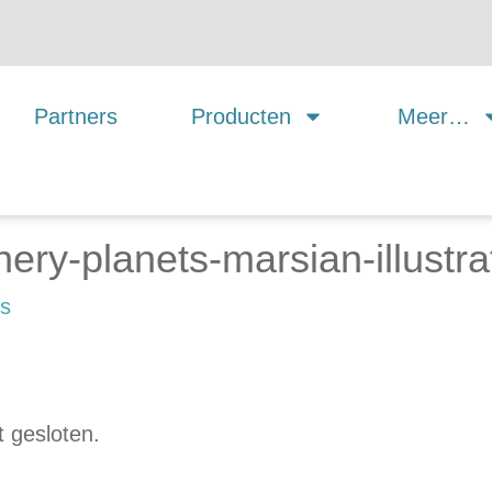
Partners
Producten
Meer…
nery-planets-marsian-illustra
es
 gesloten.