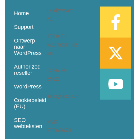
Oudevaart
Home
71
Support
1749 CH
Ontwerp
Warmenhuiz
naar
WordPress
en
Authorized
0226 39
reseller
5582
WordPress
info@dodo.n
Cookiebeleid
l
(EU)
SEO
KVK
webteksten
37069678