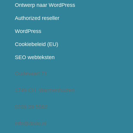
Ontwerp naar WordPress
Authorized reseller
WordPress
Cookiebeleid (EU)
SEO webteksten
Oudevaart 71
1749 CH Warmenhuizen
0226 39 5582
info@dodo.nl