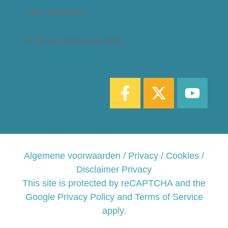
KVK 37069678
BTW NL002064367B53
Algemene voorwaarden / Privacy / Cookies /
Disclaimer Privacy
This site is protected by reCAPTCHA and the
Google
Privacy Policy and
Terms of Service
apply.