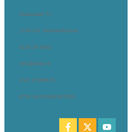
Oudevaart 71
1749 CH Warmenhuizen
0226 39 5582
info@dodo.nl
KVK 37069678
BTW NL002064367B53