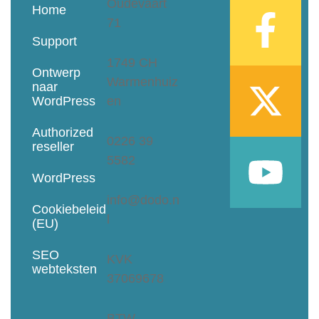
Oudevaart
Home
71
Support
1749 CH
Ontwerp
Warmenhuiz
naar
WordPress
en
Authorized
0226 39
reseller
5582
WordPress
info@dodo.n
Cookiebeleid
l
(EU)
SEO
KVK
webteksten
37069678
BTW