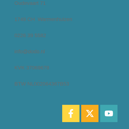
Oudevaart 71
1749 CH Warmenhuizen
0226 39 5582
info@dodo.nl
KVK 37069678
BTW NL002064367B53