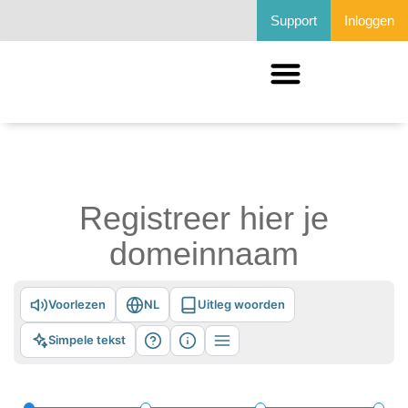
Support
Inloggen
Registreer hier je
domeinnaam
Voorlezen
NL
Uitleg woorden
Simpele tekst
Hulp
Informatie
Meer opties