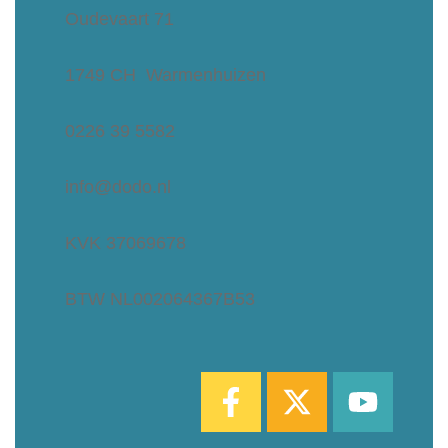
Oudevaart 71
1749 CH Warmenhuizen
0226 39 5582
info@dodo.nl
KVK 37069678
BTW NL002064367B53