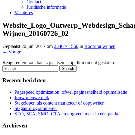
Contact
Juridische informatie
Vacatures
Website_Logo_Ontwerp_Webdesign_Scha
Wijnen_20160726_02
Geplaatst
20 juni 2017
om
2340 × 1560
in
Rootring wijnen
←
Vorige
Reageren en trackbacks plaatsen is op dit moment gesloten.
Recente berichten
Pagespeed optimization, ofwel paginasnelheid optimalisatie
Jouw nieuwe plek
Stagelopen als content marketeer of copywriter
Stagair programmeren
SEO, SEA, SMO, CTA en nog veel meer in één pakket
Archieven