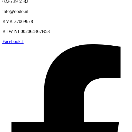
0226 39 5582
info@dodo.nl
KVK 37069678
BTW NL002064367B53
Facebook-f