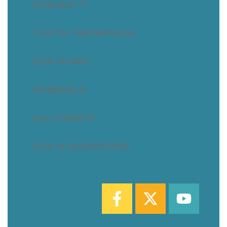
Oudevaart 71
1749 CH Warmenhuizen
0226 39 5582
info@dodo.nl
KVK 37069678
BTW NL002064367B53