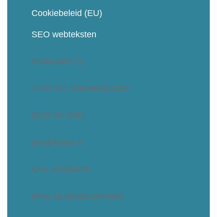
Cookiebeleid (EU)
SEO webteksten
Oudevaart 71
1749 CH Warmenhuizen
0226 39 5582
info@dodo.nl
KVK 37069678
BTW NL002064367B53