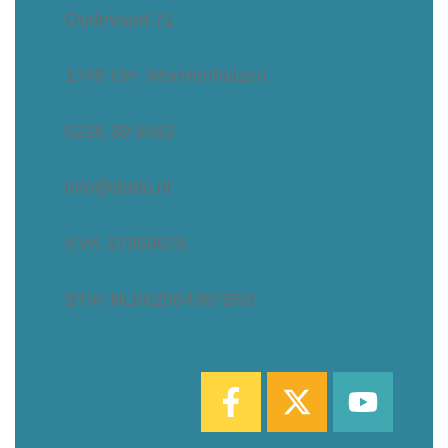
Oudevaart 71
1749 CH Warmenhuizen
0226 39 5582
info@dodo.nl
KVK 37069678
BTW NL002064367B53