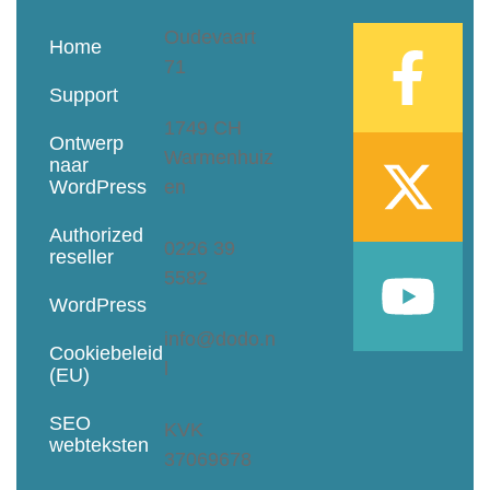
Oudevaart
Home
71
Support
1749 CH
Ontwerp
Warmenhuiz
naar
WordPress
en
Authorized
0226 39
reseller
5582
WordPress
info@dodo.n
Cookiebeleid
l
(EU)
SEO
KVK
webteksten
37069678