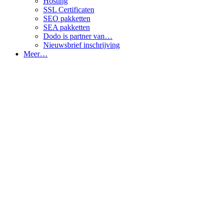
Hosting
SSL Certificaten
SEO pakketten
SEA pakketten
Dodo is partner van…
Nieuwsbrief inschrijving
Meer…