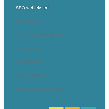
SEO webteksten
Oudevaart 71
1749 CH Warmenhuizen
0226 39 5582
info@dodo.nl
KVK 37069678
BTW NL002064367B53