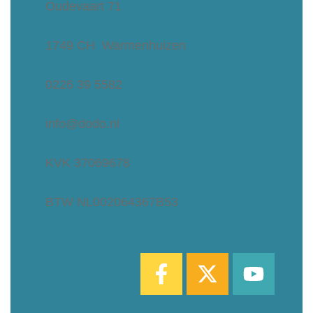
Oudevaart 71
1749 CH Warmenhuizen
0226 39 5582
info@dodo.nl
KVK 37069678
BTW NL002064367B53