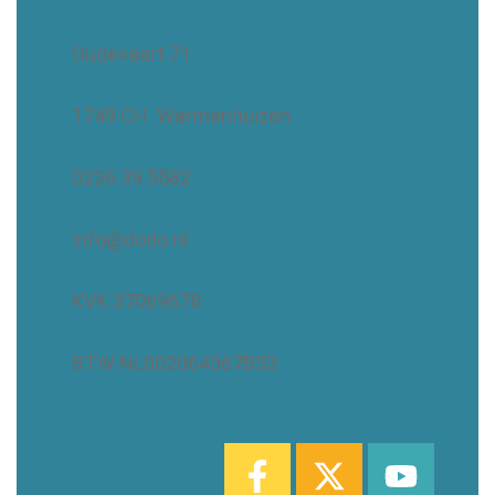
Oudevaart 71
1749 CH Warmenhuizen
0226 39 5582
info@dodo.nl
KVK 37069678
BTW NL002064367B53